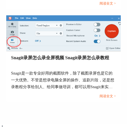
分。其实这两个操作都特别简单，Snagit自带功能就能解决
项，先勾选想组合的键（比如Ctrl+Shift），再点击
阅读全文 >
后面的输入框按下按键（比如R），保存之后，按
这两个问题。下面就来给大家介绍Snagit截屏怎么显示日期
这个组合键就能进行截图了。
水印，Snagit截屏怎么截一部分的相关内容。...
4、要是想设置视频截取的快捷键，点击【视频捕
获开始/暂停/恢复】这栏，还是按照之前的操作来
设置，确定之后，按下这个组合键就能控制视频捕
获的开始或者暂停了。如果出现快捷键冲突，我们
可以点击【恢复为默认值】后再重新设置。
Snagit录屏怎么录全屏视频 Snagit录屏怎么录教程
Snagit是一款专业好用的截图软件，除了截图录屏也是它的
一大优势。不管是想录电脑全屏的操作、追剧片段，还是想
录教程分享给别人、给同事做培训，都可以用Snagit来实
图5：
恢复为默认值
现。接下来就给大家介绍Snagit录屏怎么录全屏视频，Snagit
阅读全文 >
以上便是本期的分享，我们主要围绕Snagit如何滚
录屏怎么录教程的相关内容。...
动截屏，Snagit截图快捷键怎么设置的相关内容进
行了介绍。为了提升大家的截图效率，轻松搞定长
图截取，推荐大家使用Snagit这款实用工具。如果
你也想体验高效便捷的截图操作，欢迎大家前往