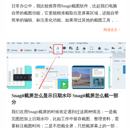
日常办公中，我比较推荐用Snagit截图软件，比起我们电脑
自带的截图功能，它更能精准截取任意屏幕区域，还能自带
简单的编辑、标注美化功能。如果用过其他的截图工具，估
计也发现同样的一些问题，例如我们每次截图之后总是感觉
阅读全文 >
到图片质量好像有点模糊，文字边缘偶尔还会发虚之类的，
如果放大查看后模糊感很明显。很多使用过Snagit的用户可
能从来没有留意过软件的保存设置，一直默认使用软件自动
存档，从来不清楚Snagit截图保存的图片是什么格式，此
外，图片格式很多，像PNG、JPG、BMP等，很多人不知道
我们日常使用应该用什么格式。下面就给大家介绍一下
Snagit截图保存的图片是什么格式的，Snagit截图保存成什么
格式最清晰的相关内容。...
Snagit截屏怎么显示日期水印 Snagit截屏怎么截一部
分
我们在用Snagit截屏的时候肯定遇到过这两种情况：一是截
图4：热键
完图想加上日期水印，比如工作中留存截图、整理资料，需
要标注截图时间；二是不想截全屏，只想截屏幕上的一部
3、想设置截图快捷键的话，找到全局捕获这一