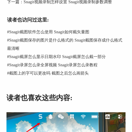
再点击图片上要添加文字的地方，输入备注内容。
下一篇：
Snagit视频录制怎样设置 Snagit视频录制参数调整
4、还能在工具属性中调整字体、修改字号、更换
填充色，设置箭头的样式和颜色，最后把文字框拖
读者也访问过这里:
到合适的位置，备注就添加好了。
#
Snagit截图软件怎么使用 Snagit如何截矢量图
#
Snagit截图保存的图片是什么格式的 Snagit截图保存成什么格式
最清晰
#
Snagit截屏怎么显示日期水印 Snagit截屏怎么截一部分
#
Snagit录屏怎么录全屏视频 Snagit录屏怎么录教程
#
截图上的字可以更改吗 截图之后怎么画箭头
读者也喜欢这些内容:
图2：标注
二、Snagit截图快捷键怎么设置
Snagit中可以自定义设置截图快捷键，接下来为大