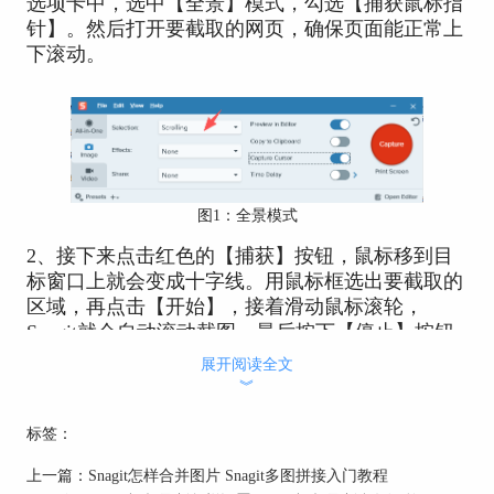
选项卡中，选中【
全景】模式
，勾选【捕获鼠标指
针】。然后打开要截取的网页，确保页面能正常上
下滚动。
图1：全景模式
2、接下来点击红色的【捕获】
按钮，鼠标移到目
标窗口上就会变成十字线。用鼠标框选出要截取的
区域，再点击
【开始】
，接着滑动鼠标滚轮，
Snagit就会自动滚动截图。最后按下【
停止】按钮
结束捕获，截图就会自动跳转到编辑器中了。
展开阅读全文
︾
3、截完图后，要是想添加标注、文字说明，直接
点击顶部菜单栏的功能操作即可。比如点击【标
标签：
注】
按钮，右边会弹出
快速样式
和
工具属性的设置
面板。可以先从快速样式中挑选喜欢的标注样式，
上一篇：
Snagit怎样合并图片 Snagit多图拼接入门教程