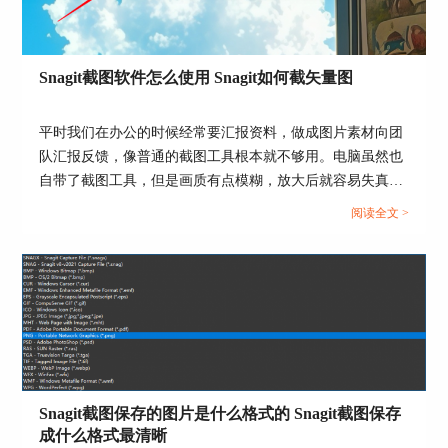
家演示一下具体的操作步骤。
1、打开Snagit捕获窗口，在顶部菜单栏中按照下图
操作进行设置。
Snagit截图软件怎么使用 Snagit如何截矢量图
平时我们在办公的时候经常要汇报资料，做成图片素材向团
队汇报反馈，像普通的截图工具根本就不够用。电脑虽然也
自带了截图工具，但是画质有点模糊，放大后就容易失真，
而且，没有办法进行特殊格式截取，还需要我们二次进行修
阅读全文 >
改，这真的很麻烦。很多常年做设计的小伙伴给我推荐了
图3：捕获首选项
Snagit这款截图工具，使用下来很惊讶，它不仅能满足我们
全屏、选区、长图这些截图需求，还可以标注编辑、格式导
2、打开Snagit捕获首选项面板，切换到【热键】标
出，比普通的截图工具强太多了，很适合我们办公的各种场
签页，这里是专门用来配置各类操作的快捷键界
景。但是有不少小伙伴说不知道Snagit截图软件怎么使用，
面。比如显示/隐藏Snagit，可以先勾选Ctrl和
只会进行一些简单截取静态图片，也不清楚矢量图截取方
Shift，再点击后面的输入框，选择想设定的按键，
法，而矢量图在海报、PPT高清配图、设计原稿中都是常用
点击窗口下方的【确定】，这个新快捷键就生效
素材，下面就给大家介绍一下Snagit截图软件怎么使用，
了。
Snagit截图保存的图片是什么格式的 Snagit截图保存
Snagit如何截矢量图的相关内容。...
成什么格式最清晰