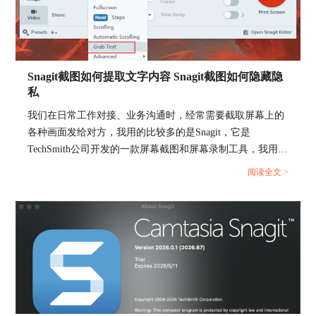
Snagit截图如何提取文字内容 Snagit截图如何隐藏隐
图3：Snagit的抠图功能
私
二、Snagit截图的图片大小可以调吗
我们在日常工作对接、业务沟通时，经常需要截取屏幕上的
有伙伴问Snagit截图的图片大小可以调吗？当然可
各种画面发给对方，我用的比较多的是Snagit，它是
以。Snagit截图软件的功能还是很全的，不需要我
TechSmith公司开发的一款屏幕截图和屏幕录制工具，我用它
们再去借助其他辅助软件，软件自己就能直接帮我
不仅是因为截图、录屏操作便捷，主要是因为它截取范围可
阅读全文 >
们完成缩放调整，而且还能帮我们避免图片因为拉
控，而且还带了不少比较实用的功能。我们平时截图的时
伸变形、画质受损的情况。
候，图片里有一大段重要文字我们需要复制出来进行单独整
理，如果手动打字录入的话就很浪费时间，而且还容易输错
1、我们打开Snagit截图软件。
字，但是Snagit就可以帮我们提取文字，而且，如果图片里
有一些隐私信息，Snagit在截图的时候我们可以无痕去除隐
私信息。下面就给大家介绍一下Snagit截图如何提取文字内
容，Snagit截图如何隐藏隐私的相关内容。...