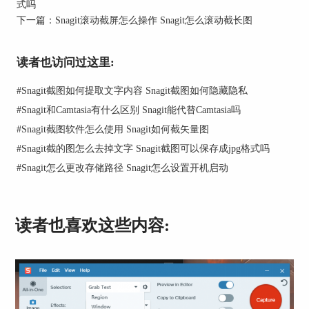
式吗
Snagit
截图软件
不需要我们来回在多个软件中切
下一篇：
Snagit滚动截屏怎么操作 Snagit怎么滚动截长图
换，常用编辑操作都可一站式完成，截完图我们直
接可以在自带的编辑器中添加修改文字。
读者也访问过这里:
#
Snagit截图如何提取文字内容 Snagit截图如何隐藏隐私
#
Snagit和Camtasia有什么区别 Snagit能代替Camtasia吗
#
Snagit截图软件怎么使用 Snagit如何截矢量图
#
Snagit截的图怎么去掉文字 Snagit截图可以保存成jpg格式吗
#
Snagit怎么更改存储路径 Snagit怎么设置开机启动
图2：在Snagit内置的编辑器中添加修改文字
读者也喜欢这些内容:
而且还能智能识别原图文字并直接编辑修改，不用
反复遮盖，甚至可以直接使用抠图功能将不需要的
区域抠出来，这对于我们来说效率很高。