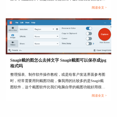
而且，没有办法进行特殊格式截取，还需要我们二次进行修
阅读全文 >
改，这真的很麻烦。很多常年做设计的小伙伴给我推荐了
Snagit这款截图工具，使用下来很惊讶，它不仅能满足我们
全屏、选区、长图这些截图需求，还可以标注编辑、格式导
图6：选择截取全屏
出，比普通的截图工具强太多了，很适合我们办公的各种场
景。但是有不少小伙伴说不知道Snagit截图软件怎么使用，
4、截取完之后，在自动打开的内置编辑器中，我
只会进行一些简单截取静态图片，也不清楚矢量图截取方
们可以在编辑区域的四周找到拖动按钮，调整图片
法，而矢量图在海报、PPT高清配图、设计原稿中都是常用
大小，这种操作起来也是很方便的。
素材，下面就给大家介绍一下Snagit截图软件怎么使用，
Snagit截的图怎么去掉文字 Snagit截图可以保存成jpg
Snagit如何截矢量图的相关内容。...
格式吗
整理报表、制作软件操作教程，或是给客户发送界面参考图
时，经常需要用到截图功能，像我用的比较多的是Snagit截
图软件，这个截图软件比我们电脑自带的截图功能好用很
多，截图很精准，而且，还自带了编辑工具，我们截图标注
阅读全文 >
重点或者是简单修个图啥的都是轻松拿捏。不过呢，很多小
伙伴接触Snagit的时候，截完图后发现里面有一些不需要的
文字，例如一些涉及到隐私的信息或者无关紧要的水印，直
图7：在内置编辑器中调整图片大小