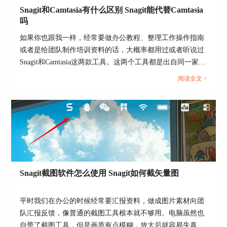
图4：打开Snagit截图软件
Snagit和Camtasia有什么区别 Snagit能代替Camtasia
2、点击捕获按钮，开始选择区域，如果截取的过
吗
程中发现图片大小不合适，如果你也跟我一样用的
如果你也跟我一样，经常要做办公教程、整理工作操作指南
是mac，我们可以按command，然后找到图片画框
或者是给团队制作培训资料的话，大概率都用过或者听说过
区域的边缘去调整区域大小，也可以使用三指拖移
Snagit和Camtasia这两款工具。这两个工具都是出自同一家公
功能去拖动截取的区域。
司，界面风格十分相似，我一开始分不清这两个工具，以为
阅读全文 >
这俩工具功能都差不多，随便装哪一个都能用，但是后来用
久了发现，还是有些区别的。像有时候我只是想截个图、在
截图里简单标记个重点，就需要用到Snagit。还有时候我如
果只是想录制专业教程视频，精细剪辑画面音效，只用
Snagit，会发现很多功能都不能满足我的使用要求。所以，
为了让各位更好的选择和使用，今天我就来给各位讲解下
Snagit和Camtasia有什么区别，Snagit能代替Camtasia吗的相
关内容。...
Snagit截图软件怎么使用 Snagit如何截矢量图
图5：调整Snagit截图的图片大小
平时我们在办公的时候经常要汇报资料，做成图片素材向团
3、如果这种方式说的不明白，我们来个比较简单
队汇报反馈，像普通的截图工具根本就不够用。电脑虽然也
直接的，我们在截图的时候，选择全屏。
自带了截图工具，但是画质有点模糊，放大后就容易失真，